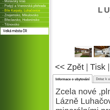
- Moravský kras
- Podyjí a Vranovská přehrada
- Bíle Karpaty, Luhačovice
- Znojemsko, Mikulovsko
- Břeclavsko, Hodonínsko
- Tišnovsko
Velká města ČR
<< Zpět
|
Tisk
Dotaz k u
Informace o ubytování
Zcela nové ,pl
Lázně Luhačovi