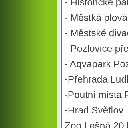
- Historické p
- Městká plová
- Městské diva
- Pozlovice př
- Aqvapark Po
-Přehrada Lud
-Poutní místa 
-Hrad Světlov
Zoo Lešná 20