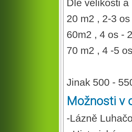
Dle velikosti 
20 m2 , 2-3 os
60m2 , 4 os - 
70 m2 , 4 -5 o
Jinak 500 - 55
Možnosti v o
-Lázně Luhačo