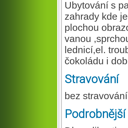
Ubytování s p
zahrady kde je
plochou obraz
vanou ,sprchou
lednicí,el. tr
čokoládu i dob
Stravování
bez stravování
Podrobnější