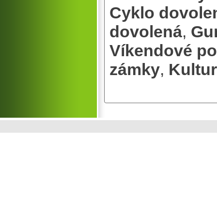
Cyklo dovole
dovolená
,
Gu
Víkendové po
zámky
,
Kultu