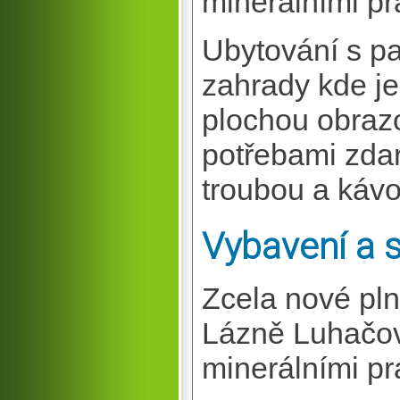
minerálními p
Ubytování s p
zahrady kde je
plochou obrazo
potřebami zdar
troubou a kávo
Vybavení a 
Zcela nové pl
Lázně Luhačovi
minerálními p