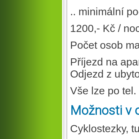
.. minimální poč
1200,- Kč / no
Počet osob max
Příjezd na apa
Odjezd z ubyt
Vše lze po tel
Možnosti v o
Cyklostezky, tu