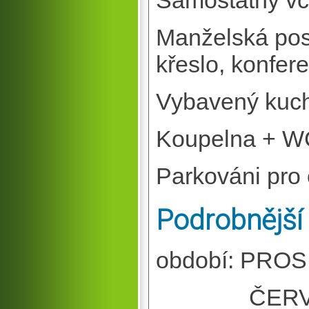
Samostatný vc
Manželská post
křeslo, konfere
Vybavený kuch
Koupelna + W
Parkováni pro 
Podrobnější
období: PROS
ČERVEN