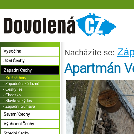
Záp
Nacházíte se:
Vysočina
Jižní Čechy
Apartmán Ve
Západní Čechy
- Krušné hory
- Západočeské lázně
- Český les
- Chodsko
- Slavkovský les
- Západní Šumava
Severní Čechy
Východní Čechy
Střední Čechy