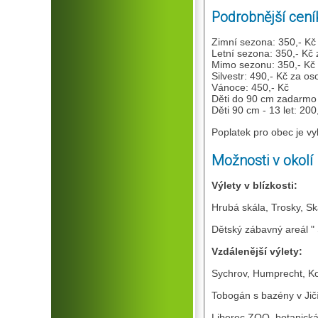
Podrobnější cení
Zimní sezona: 350,- Kč
Letní sezona: 350,- Kč
Mimo sezonu: 350,- Kč
Silvestr: 490,- Kč za os
Vánoce: 450,- Kč
Děti do 90 cm zadarmo 
Děti 90 cm - 13 let: 200
Poplatek pro obec je vyb
Možnosti v okolí
Výlety v blízkosti:
Hrubá skála, Trosky, Sk
Dětský zábavný areál "
Vzdálenější výlety:
Sychrov, Humprecht, Ko
Tobogán s bazény v Ji
Liberec ZOO, botanická