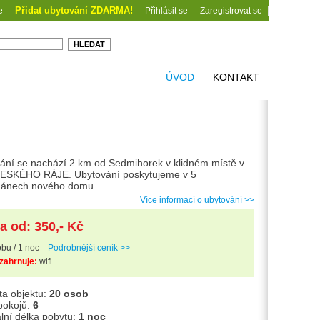
Přidat ubytování ZDARMA!
e
Přihlásit se
Zaregistrovat se
ÚVOD
KONTAKT
ání se nachází 2 km od Sedmihorek v klidném místě v
ČESKÉHO RÁJE. Ubytování poskytujeme v 5
mánech nového domu.
Více informací o ubytování >>
a od: 350,- Kč
bu / 1 noc
Podrobnější ceník >>
zahrnuje:
wifi
ta objektu:
20 osob
pokojů:
6
lní délka pobytu:
1 noc