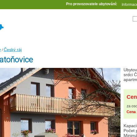
Pro provozovatele ubytování:
Informac
y
Český ráj
/
atoňovice
Ubytov
srdci 
apart
Cen
za oso
Cena 
Kapaci
Počet 
Minimá