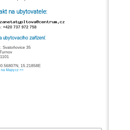
akt na ubytovatele:
n:
+420 737 972 758
 ubytovacího zařízení:
: Svatoňovice 35
Turnov
51101
50.56807N, 15.21858E
t na Mapy.cz >>