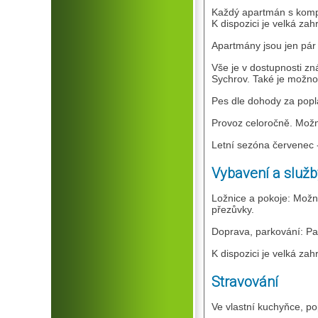
Každý apartmán s kompl
K dispozici je velká za
Apartmány jsou jen pár m
Vše je v dostupnosti z
Sychrov. Také je možnos
Pes dle dohody za popl
Provoz celoročně. Možno
Letní sezóna červenec 
Vybavení a služb
Ložnice a pokoje: Možno
přezůvky.
Doprava, parkování: P
K dispozici je velká za
Stravování
Ve vlastní kuchyňce, po