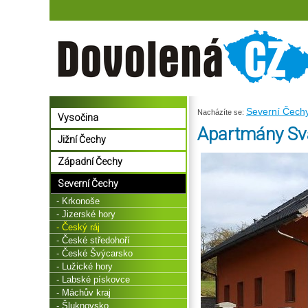
Severní Čech
Nacházíte se:
Vysočina
Apartmány Sv
Jižní Čechy
Západní Čechy
Severní Čechy
- Krkonoše
- Jizerské hory
- Český ráj
- České středohoří
- České Švýcarsko
- Lužické hory
- Labské pískovce
- Máchův kraj
- Šluknovsko