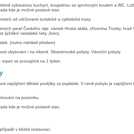
etně vybavenou kuchyní, koupelnou se sprchovým koutem a WC. Ložnic
hrada kde je možné postavit stan.
etrů od udržované turistické a cyklistické trasy.
námých perel Českého ráje: zámek Hrubá skála, zřícenina Trosky, hrad 
t sjíždění nedaleké řeky Jizery.
atek. (nutno nahlásit předem)
st ubytování i na víkend. Silvestrovské pobyty. Vánoční pobyty.
- srpen se pronajímá na 1 týden.
y
st zapůjčení dětské postýlky za poplatek. V ceně pobytu je zapůjčení l
arkování na pozemku.
hrada kde je možné postavit stan.
případě v blízké restauraci.