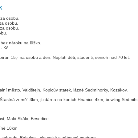
k
 za osobu.
 za osobu.
 za osobu.
obu.
bez nároku na lůžko.
,- Kč
írán 15,- na osobu a den. Neplatí děti, studenti, senioři nad 70 let.
alní město, Valdštejn, Kopicův statek, lázně Sedmihorky, Kozákov.
 Šťastná země" 3km, jízdárna na koních Hnanice 4km, bowling Sedmihor
st, Malá Skála, Besedice
číně 18km
 zahrada, Babylon - plavecké a zábavné centrum