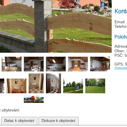
Kont
Email:
Telefo
Poloha
Adresa
Obec: 
PSČ: 
GPS: 
Zobrazi
t ubytování
Dotaz k ubytování
Diskuze k ubytování