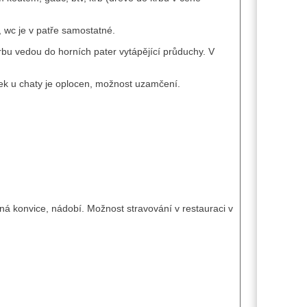
, wc je v patře samostatné.
krbu vedou do horních pater vytápějící průduchy. V
ek u chaty je oplocen, možnost uzamčení.
ná konvice, nádobí. Možnost stravování v restauraci v