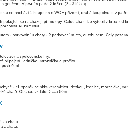
 s gaučem. V prvním patře 2 ložice (2 - 3 lůžka).
jektu se nachází 1 koupelna s WC v přízemí, druhá koupelna je v patře
h pokojích se nacházejí přímotopy. Celou chatu lze vytopit z krbu, od 
t přenosná el. kamínka.
Autem - parkování u chaty - 2 parkovací místa, autobusem. Celý pozem
y
elevizor a společenské hry.
ifi připojení, lednička, mraznička a pračka.
í povlečení.
hyně - el. sporák se sklo-keramickou deskou, lednice, mraznička, var
ské chatě. Obchod vzdálený cca 50m.
k
č za chatu.
 za chatu.