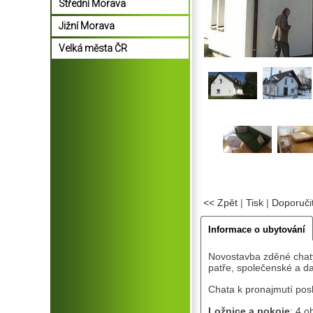
Střední Morava
Jižní Morava
Velká města ČR
<< Zpět
|
Tisk
|
Doporuči
Informace o ubytování
Novostavba zděné chaty
patře, společenské a da
Chata k pronajmutí posk
Ložnice a pokoje
: 4 o