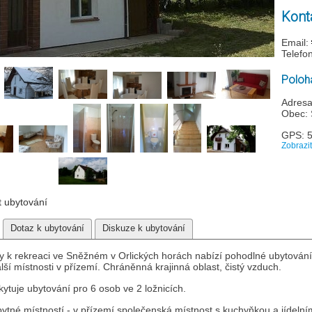
Kont
Email:
Telefo
Poloha
Adresa
Obec:
GPS: 
Zobrazi
t ubytování
Dotaz k ubytování
Diskuze k ubytování
 k rekreaci ve Sněžném v Orlických horách nabízí pohodlné ubytování 
lší místnosti v přízemí. Chráněnná krajinná oblast, čistý vzduch.
ytuje ubytování pro 6 osob ve 2 ložnicích.
bytné místností - v přízemí společenská místnost s kuchyňkou a jídelní