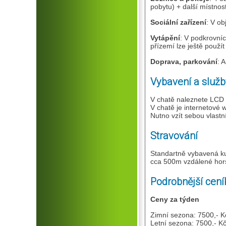
pobytu) + další místnost
Sociální zařízení
: V ob
Vytápění
: V podkrovníc
přízemí lze ještě použí
Doprava, parkování
: 
Vybavení a služb
V chatě naleznete LCD t
V chatě je internetové w
Nutno vzít sebou vlastn
Stravování
Standartně vybavená kuc
cca 500m vzdálené hor
Podrobnější cení
Ceny za týden
Zimní sezona: 7500,- K
Letní sezona: 7500,- Kč