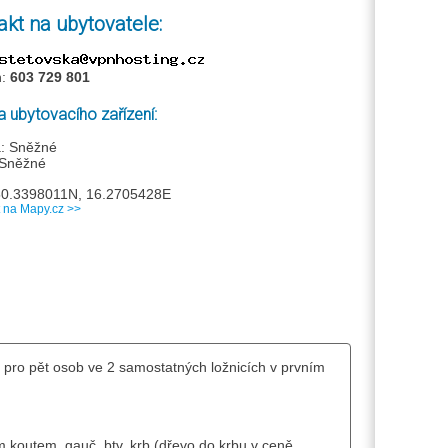
akt na ubytovatele:
n:
603 729 801
 ubytovacího zařízení:
: Sněžné
 Sněžné
50.3398011N, 16.2705428E
t na Mapy.cz >>
pro pět osob ve 2 samostatných ložnicích v prvním
m koutem, gauč, btv, krb (dřevo do krbu v ceně