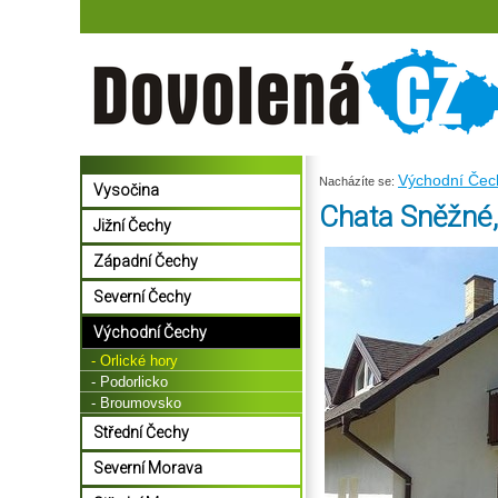
Východní Čec
Nacházíte se:
Vysočina
Chata Sněžné,
Jižní Čechy
Západní Čechy
Severní Čechy
Východní Čechy
- Orlické hory
- Podorlicko
- Broumovsko
Střední Čechy
Severní Morava