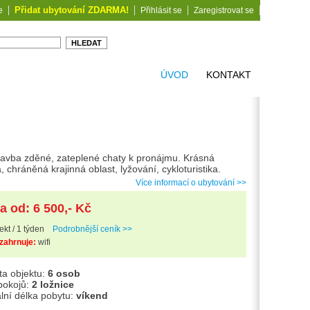
Přidat ubytování ZDARMA!
e
Přihlásit se
Zaregistrovat se
ÚVOD
KONTAKT
avba zděné, zateplené chaty k pronájmu. Krásná
, chráněná krajinná oblast, lyžování, cykloturistika.
Více informací o ubytování >>
a od: 6 500,- Kč
ekt / 1 týden
Podrobnější ceník >>
zahrnuje:
wifi
ta objektu:
6 osob
pokojů:
2 ložnice
lní délka pobytu:
víkend