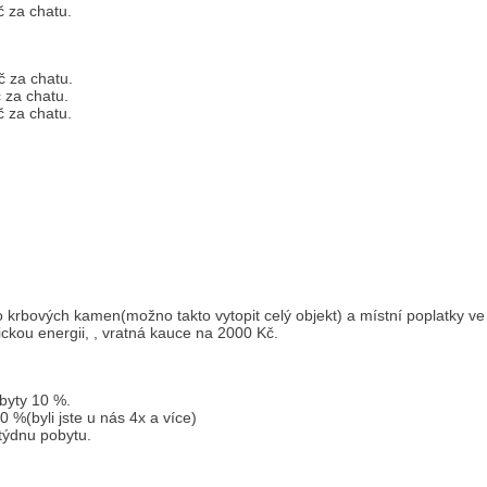
 za chatu.
č za chatu.
 za chatu.
 za chatu.
krbových kamen(možno takto vytopit celý objekt) a místní poplatky ve 
ckou energii, , vratná kauce na 2000 Kč.
byty 10 %.
20 %(byli jste u nás 4x a více)
týdnu pobytu.