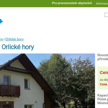
Pro provozovatele ubytování:
Informac
hy
Orlické hory
/
 Orlické hory
Novost
příroda
Cen
za obj
Cena 
Kapaci
Počet 
Minimá