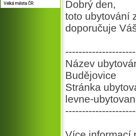
Dobrý den,
Velká města ČR
toto ubytování
doporučuje Vá
---------------------
Název ubytován
Budějovice
Stránka ubytov
levne-ubytovan
---------------------
Více informací 