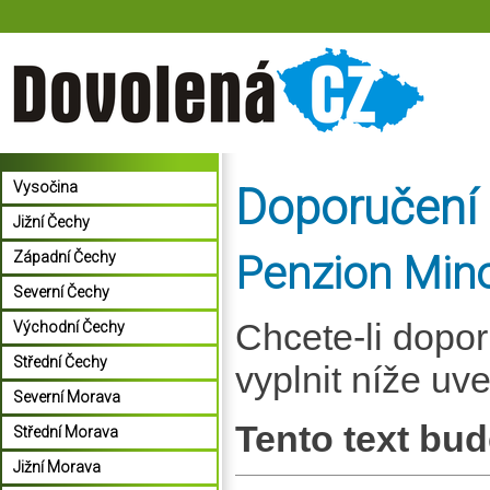
Vysočina
Doporučení
Jižní Čechy
Penzion Mino
Západní Čechy
Severní Čechy
Chcete-li dopo
Východní Čechy
Střední Čechy
vyplnit níže uv
Severní Morava
Tento text bud
Střední Morava
Jižní Morava