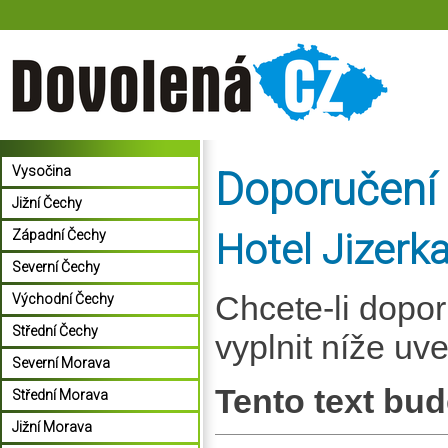
Vysočina
Doporučení
Jižní Čechy
Hotel Jizerk
Západní Čechy
Severní Čechy
Chcete-li dopo
Východní Čechy
Střední Čechy
vyplnit níže uv
Severní Morava
Tento text bud
Střední Morava
Jižní Morava