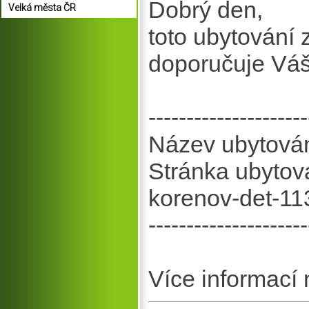
Dobrý den,
Velká města ČR
toto ubytování
doporučuje Vá
---------------------
Název ubytován
Stránka ubytová
korenov-det-11
---------------------
Více informací 