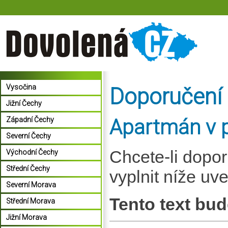
Vysočina
Doporučení
Jižní Čechy
Apartmán v p
Západní Čechy
Severní Čechy
Chcete-li dopo
Východní Čechy
Střední Čechy
vyplnit níže uv
Severní Morava
Tento text bud
Střední Morava
Jižní Morava