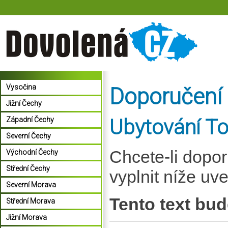
Vysočina
Doporučení
Jižní Čechy
Ubytování To
Západní Čechy
Severní Čechy
Chcete-li dopo
Východní Čechy
Střední Čechy
vyplnit níže uv
Severní Morava
Tento text bud
Střední Morava
Jižní Morava