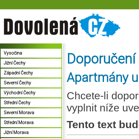
Vysočina
Doporučení
Jižní Čechy
Apartmány u
Západní Čechy
Severní Čechy
Chcete-li dopo
Východní Čechy
Střední Čechy
vyplnit níže uv
Severní Morava
Tento text bud
Střední Morava
Jižní Morava