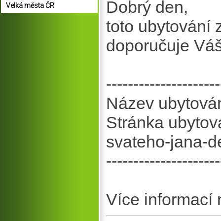
Dobrý den,
Velká města ČR
toto ubytování
doporučuje Vá
---------------------
Název ubytován
Stránka ubytov
svateho-jana-d
---------------------
Více informací 