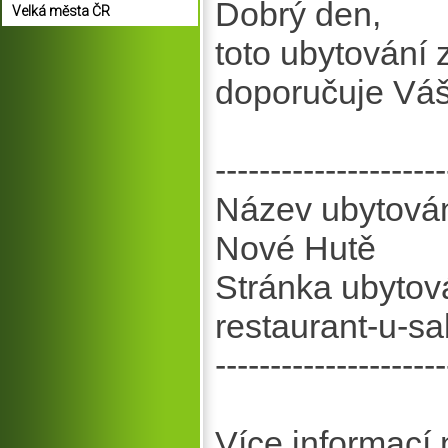
Dobrý den,
Velká města ČR
toto ubytování
doporučuje Vá
---------------------
Název ubytová
Nové Hutě
Stránka ubytov
restaurant-u-s
---------------------
Více informací 