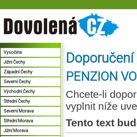
Vysočina
Doporučení
Jižní Čechy
PENZION VOZ
Západní Čechy
Severní Čechy
Chcete-li dopo
Východní Čechy
Střední Čechy
vyplnit níže uv
Severní Morava
Tento text bud
Střední Morava
Jižní Morava