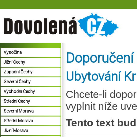
Vysočina
Doporučení
Jižní Čechy
Ubytování K
Západní Čechy
Severní Čechy
Chcete-li dopo
Východní Čechy
Střední Čechy
vyplnit níže uv
Severní Morava
Tento text bud
Střední Morava
Jižní Morava