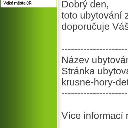
Dobrý den,
Velká města ČR
toto ubytování
doporučuje Vá
---------------------
Název ubytován
Stránka ubytová
krusne-hory-de
---------------------
Více informací 