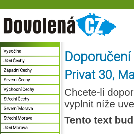
Vysočina
Doporučení
Jižní Čechy
Privat 30, M
Západní Čechy
Severní Čechy
Chcete-li dopo
Východní Čechy
Střední Čechy
vyplnit níže uv
Severní Morava
Tento text bud
Střední Morava
Jižní Morava