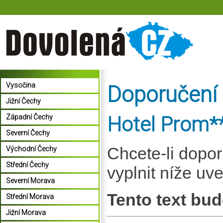
Vysočina
Doporučení
Jižní Čechy
Hotel Prom*
Západní Čechy
Severní Čechy
Chcete-li dopo
Východní Čechy
Střední Čechy
vyplnit níže uv
Severní Morava
Tento text bud
Střední Morava
Jižní Morava