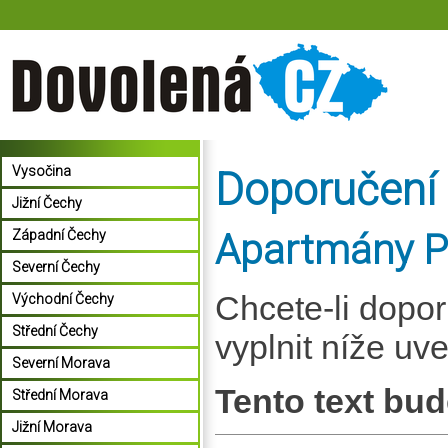
Vysočina
Doporučení
Jižní Čechy
Apartmány Po
Západní Čechy
Severní Čechy
Chcete-li dopo
Východní Čechy
Střední Čechy
vyplnit níže uv
Severní Morava
Tento text bud
Střední Morava
Jižní Morava