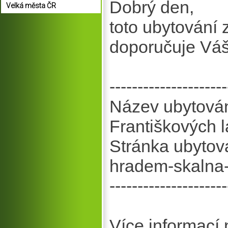
Dobrý den,
Velká města ČR
toto ubytování
doporučuje Vá
---------------------
Název ubytován
Františkových l
Stránka ubytov
hradem-skalna-u
---------------------
Více informací 