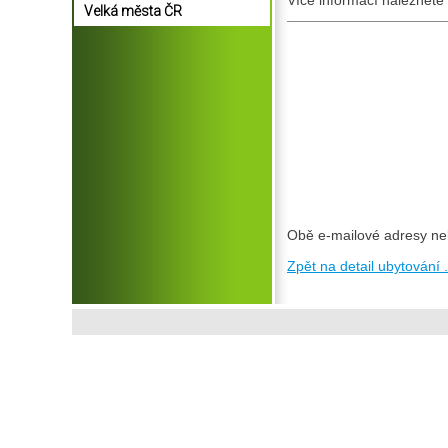
Více informací naleznete
Velká města ČR
Obě e-mailové adresy ne
Zpět na detail ubytování .