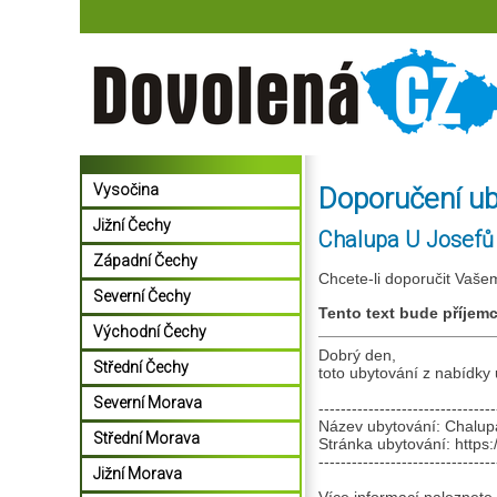
Vysočina
Doporučení u
Jižní Čechy
Chalupa U Josefů
Západní Čechy
Chcete-li doporučit Vaše
Severní Čechy
Tento text bude příjem
Východní Čechy
Dobrý den,
Střední Čechy
toto ubytování z nabídk
Severní Morava
--------------------------------
Název ubytování: Chalup
Střední Morava
Stránka ubytování: https
--------------------------------
Jižní Morava