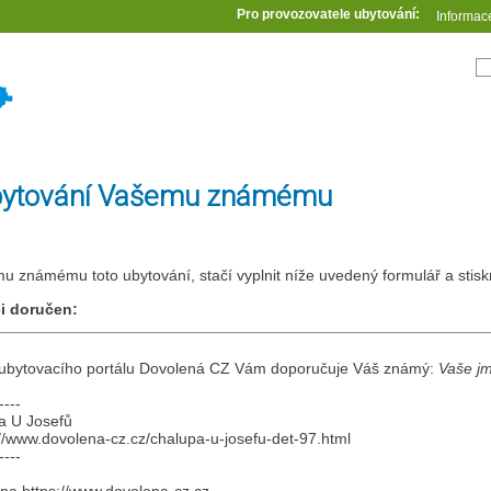
Pro provozovatele ubytování:
Informac
bytování Vašemu známému
mu známému toto ubytování, stačí vyplnit níže uvedený formulář a stis
ci doručen:
y ubytovacího portálu Dovolená CZ Vám doporučuje Váš známý:
Vaše j
----
a U Josefů
://www.dovolena-cz.cz/chalupa-u-josefu-det-97.html
----