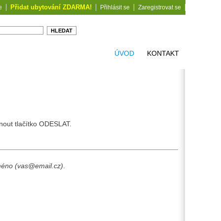
Přidat ubytování ZDARMA!
e
Přihlásit se
Zaregistrovat se
ÚVOD
KONTAKT
knout tlačítko ODESLAT.
méno (vas@email.cz)
.