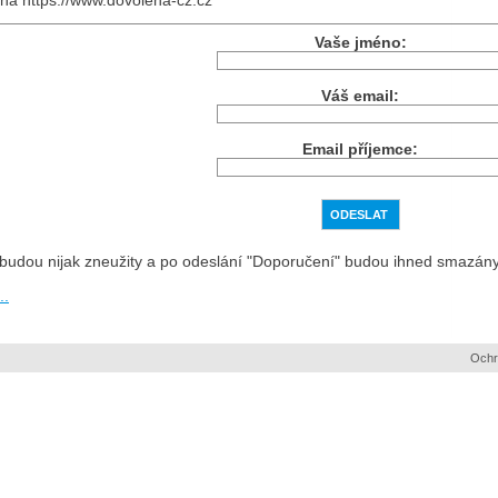
 na https://www.dovolena-cz.cz
Vaše jméno:
Váš email:
Email příjemce:
budou nijak zneužity a po odeslání "Doporučení" budou ihned smazány
..
Ochr