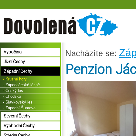
Záp
Nacházíte se:
Vysočina
Jižní Čechy
Penzion Já
Západní Čechy
- Krušné hory
- Západočeské lázně
- Český les
- Chodsko
- Slavkovský les
- Západní Šumava
Severní Čechy
Východní Čechy
Střední Čechy