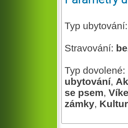
Typ ubytování
Stravování:
be
Typ dovolené:
ubytování
,
Ak
se psem
,
Vík
zámky
,
Kultu