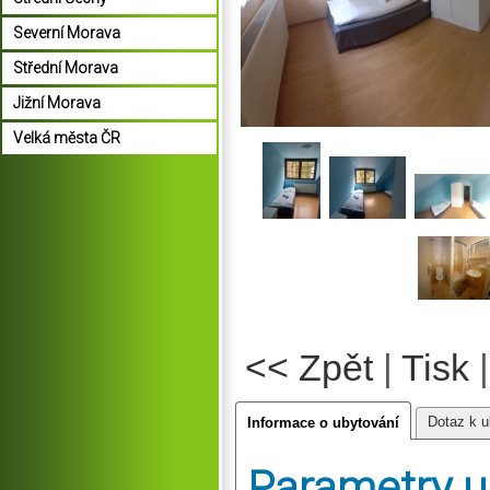
Severní Morava
Střední Morava
Jižní Morava
Velká města ČR
<< Zpět
|
Tisk
Dotaz k u
Informace o ubytování
Parametry u