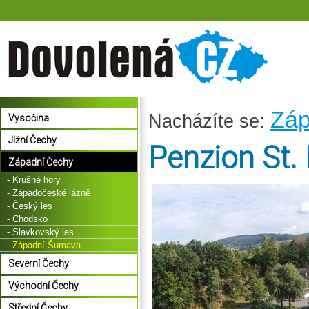
Záp
Nacházíte se:
Vysočina
Jižní Čechy
Penzion St.
Západní Čechy
- Krušné hory
- Západočeské lázně
- Český les
- Chodsko
- Slavkovský les
- Západní Šumava
Severní Čechy
Východní Čechy
Střední Čechy