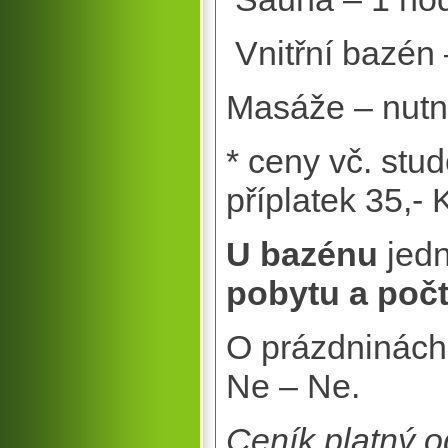
Vnitřní bazé
Masáže – nut
* ceny vč. stu
příplatek 35,- 
U bazénu
jedn
pobytu a poč
O prázdninách
Ne – Ne.
Ceník platný o