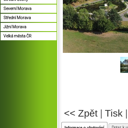
Severní Morava
Střední Morava
Jižní Morava
Velká města ČR
<< Zpět
|
Tisk
Dotaz k u
Informace o ubytování