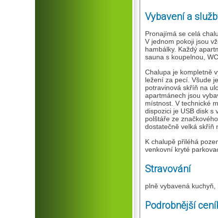
Vybavení a služb
Pronajímá se celá chalu
V jednom pokoji jsou vž
hambálky. Každý apartm
sauna s koupelnou, WC, 
Chalupa je kompletně vy
ležení za pecí. Všude j
potravinová skříň na ul
apartmánech jsou vyba
místnost. V technické m
dispozici je USB disk s
polštáře ze značkového
dostatečně velká skříň
K chalupě přiléhá poze
venkovní kryté parkovac
Stravování
plně vybavená kuchyň, 
Podrobnější cení