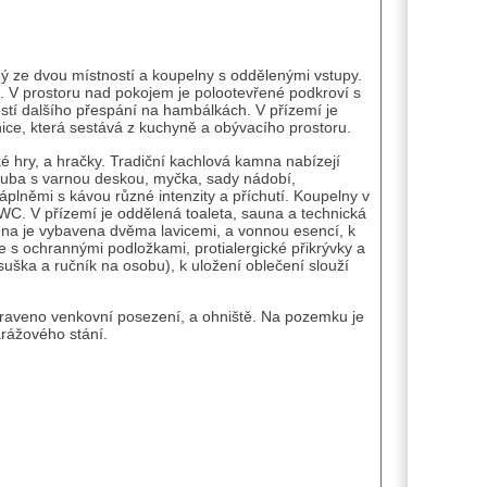
dý ze dvou místností a koupelny s oddělenými vstupy.
o. V prostoru nad pokojem je polootevřené podkroví s
stí dalšího přespání na hambálkách. V přízemí je
ice, která sestává z kuchyně a obývacího prostoru.
ké hry, a hračky. Tradiční kachlová kamna nabízejí
trouba s varnou deskou, myčka, sady nádobí,
náplněmi s kávou různé intenzity a příchutí. Koupelny v
 V přízemí je oddělená toaleta, sauna a technická
auna je vybavena dvěma lavicemi, a vonnou esencí, k
e s ochrannými podložkami, protialergické přikrývky a
ška a ručník na osobu), k uložení oblečení slouží
raveno venkovní posezení, a ohniště. Na pozemku je
arážového stání.