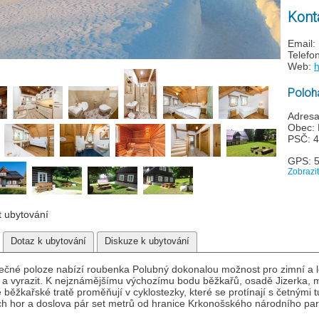
Kont
Email:
Telefo
Web:
h
Poloha
Adresa
Obec: 
PSČ: 4
GPS: 
Zobrazi
t ubytování
Dotaz k ubytování
Diskuze k ubytování
ečné poloze nabízí roubenka Polubný dokonalou možnost pro zimní a let
y a vyrazit. K nejznámějšímu výchozímu bodu běžkařů, osadě Jizerka, m
se běžkařské tratě proměňují v cyklostezky, které se protínají s četnými
ch hor a doslova pár set metrů od hranice Krkonošského národního park