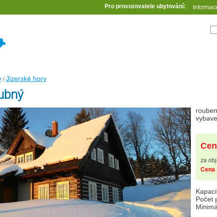
Pro provozovatele ubytování:
Informac
y
Jizerské hory
/
ubný
rouben
vybav
Cen
za obj
Cena 
Kapaci
Počet 
Minimá