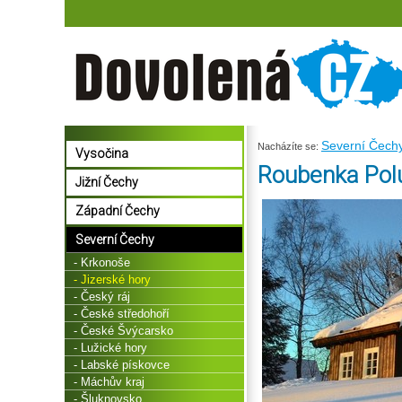
Severní Čech
Nacházíte se:
Vysočina
Roubenka Pol
Jižní Čechy
Západní Čechy
Severní Čechy
- Krkonoše
- Jizerské hory
- Český ráj
- České středohoří
- České Švýcarsko
- Lužické hory
- Labské pískovce
- Máchův kraj
- Šluknovsko