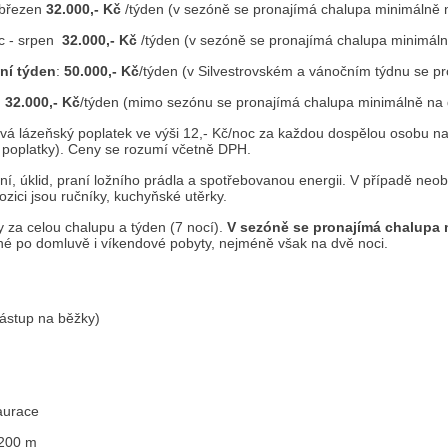
 březen
32.000,- Kč
/týden (v sezóně se pronajímá chalupa minimálně 
c - srpen
32.000,- Kč
/týden (v sezóně se pronajímá chalupa minimáln
ní týden
:
50.000,- Kč
/týden (v Silvestrovském a vánočním týdnu se p
:
32.000,- Kč
/týden (mimo sezónu se pronajímá chalupa minimálně na d
ává lázeňský poplatek ve výši 12,- Kč/noc za každou dospělou osobu nad
 poplatky). Ceny se rozumí včetně DPH.
í, úklid, praní ložního prádla a spotřebovanou energii. V případě ne
ozici jsou ručníky, kuchyňské utěrky.
 za celou chalupu a týden (7 nocí).
V sezóně se pronajímá chalupa 
é po domluvě i víkendové pobyty, nejméně však na dvě noci.
nástup na běžky)
aurace
 200 m