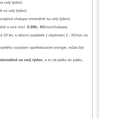
na celý týden)
ě na celý týden)
ronajímá chalupa minimálně na celý týden)
vě a více nocí,
5.200,- Kč
/noc/chalupa)
 18 let, a obecní poplatek z ubytování 2,- Kč/noc za
obvyklého navýšení spotřebované energie, může být
minimálně na celý týden
, a to od pátku do pátku.