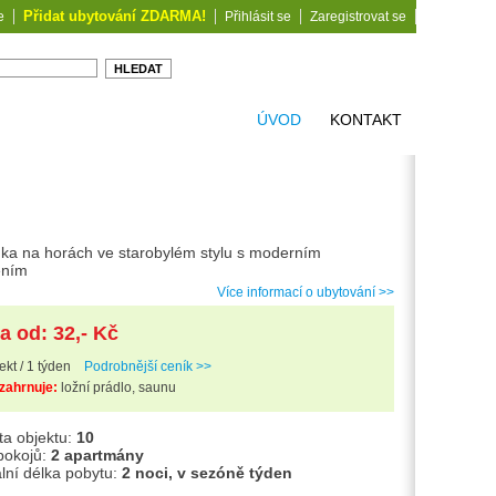
Přidat ubytování ZDARMA!
e
Přihlásit se
Zaregistrovat se
ÚVOD
KONTAKT
ka na horách ve starobylém stylu s moderním
ením
Více informací o ubytování >>
a od: 32,- Kč
ekt / 1 týden
Podrobnější ceník >>
zahrnuje:
ložní prádlo, saunu
ta objektu:
10
pokojů:
2 apartmány
lní délka pobytu:
2 noci, v sezóně týden