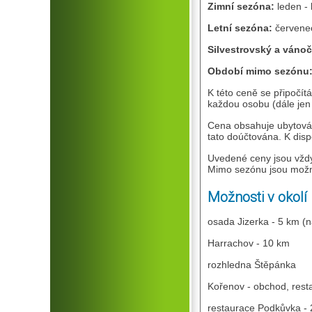
Zimní sezóna:
leden -
Letní sezóna:
červene
Silvestrovský a vánoč
Období mimo sezónu
K této ceně se připočít
každou osobu (dále jen
Cena obsahuje ubytován
tato doúčtována. K disp
Uvedené ceny jsou vždy
Mimo sezónu jsou možn
Možnosti v okolí
osada Jizerka - 5 km (
Harrachov - 10 km
rozhledna Štěpánka
Kořenov - obchod, rest
restaurace Podkůvka -