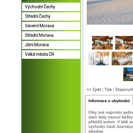
Východní Čechy
Střední Čechy
Severní Morava
Střední Morava
Jižní Morava
Velká města ČR
<< Zpět
|
Tisk
|
Doporuči
Informace o ubytování
Díky své naprosto jedin
stačí tedy nazout běžk
přiblížit autem. V létě 
východní části Jizerský
středise