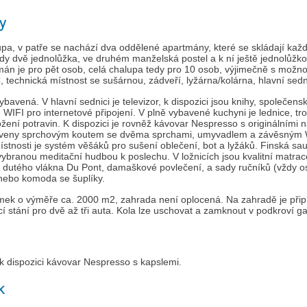
y
pa, v patře se nachází dva oddělené apartmány, které se skládají kaž
dy dvě jednolůžka, ve druhém manželská postel a k ní ještě jednolůžk
án je pro pět osob, celá chalupa tedy pro 10 osob, výjimečně s možno
technická místnost se sušárnou, zádveří, lyžárna/kolárna, hlavní sedn
bavená. V hlavní sednici je televizor, k dispozici jsou knihy, společens
e WIFI pro internetové připojení. V plně vybavené kuchyni je lednice, 
ožení potravin. K dispozici je rovněž kávovar Nespresso s originálními 
veny sprchovým koutem se dvěma sprchami, umyvadlem a závěsným WC.
ístnosti je systém věšáků pro sušení oblečení, bot a lyžáků. Finská s
 vybranou meditační hudbou k poslechu. V ložnicích jsou kvalitní matrac
 dutého vlákna Du Pont, damaškové povlečení, a sady ručníků (vždy osu
 nebo komoda se šuplíky.
mek o výměře ca. 2000 m2, zahrada není oplocená. Na zahradě je přip
í stání pro dvě až tři auta. Kola lze uschovat a zamknout v podkroví g
k dispozici kávovar Nespresso s kapslemi.
k