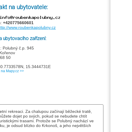
akt na ubytovatele:
n:
+420775660601
ttp://www.roubenkapolubny.cz
 ubytovacího zařízení:
: Polubný č.p. 945
Kořenov
68 50
50.7733578N, 15.3444731E
t na Mapy.cz >>
ní rekreaci. Za chalupou začínají běžecké tratě,
ůžete dojet po svých, pokud se nebudete chtít
 turistickými trasami. Protože se Polubný nachází ve
u, je odsud blízko do Krkonoš, a jeho největších