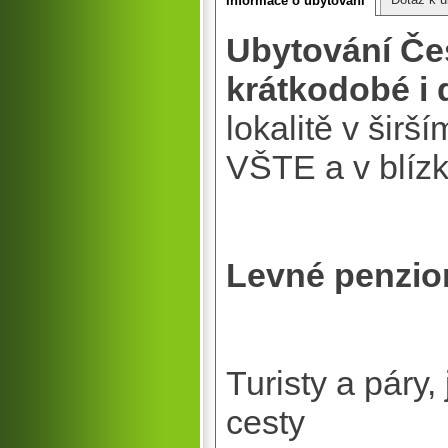
Informace o ubytování
Ubytování Čes
krátkodobé i
lokalitě v širš
VŠTE a v blízk
Levné penzion
Turisty a páry,
cesty