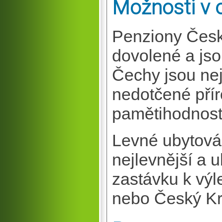
Možnosti v o
Penziony Česk
dovolené a jso
Čechy jsou ne
nedotčené příro
pamětihodnost
Levné ubytová
nejlevnější a u
zastávku k vý
nebo Český Kr