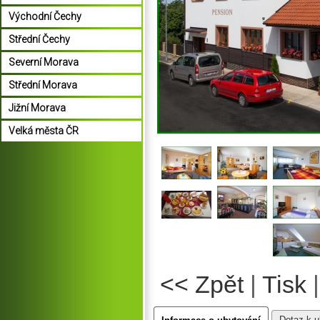
Východní Čechy
Střední Čechy
Severní Morava
Střední Morava
Jižní Morava
Velká města ČR
<< Zpět
|
Tisk
Dotaz k u