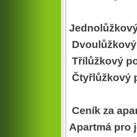
Jednolůžk
Dvoulůžko
Třílůžko
Čtyřlůžko
Ceník za apa
Apartmá pro