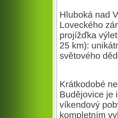
Hluboká nad V
Loveckého zám
projížďka výle
25 km): unikát
světového dě
Krátkodobé ne
Budějovice je 
víkendový poby
kompletním vy