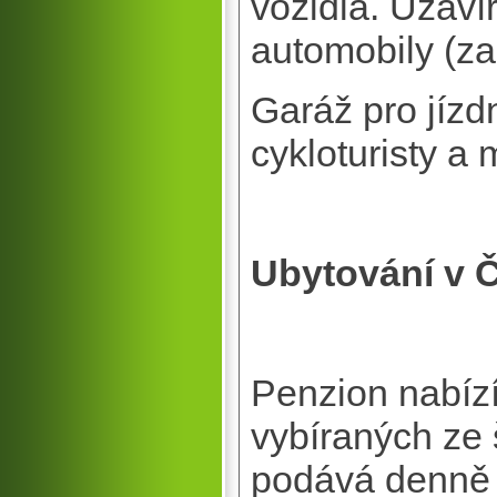
vozidla. Uzaví
automobily (za
Garáž pro jízd
cykloturisty a 
Ubytování v Č
Penzion nabízí
vybíraných ze
podává denně o