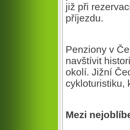
již při rezerva
příjezdu.
Penziony v Če
navštívit hist
okolí. Jižní Če
cykloturistiku,
Mezi nejoblíbe