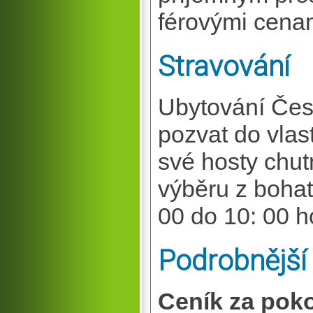
férovými cenam
Stravování
Ubytování Česk
pozvat do vlas
své hosty chut
výběru z boha
00 do 10: 00 h
Podrobnější
Ceník za poko