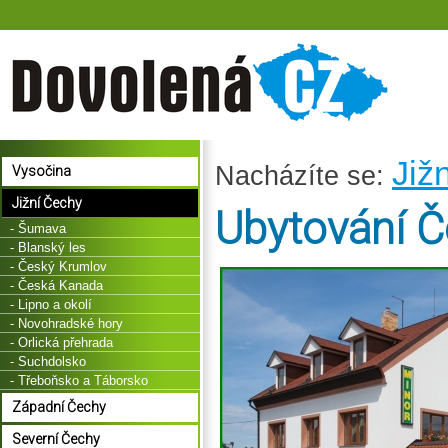
Již
Nacházíte se:
Vysočina
Jižní Čechy
Ubytování Č
- Šumava
- Blanský les
- Český Krumlov
- Česká Kanada
- Lipno a okolí
- Novohradské hory
- Orlická přehrada
- Suchdolsko
- Třeboňsko a Táborsko
Západní Čechy
Severní Čechy