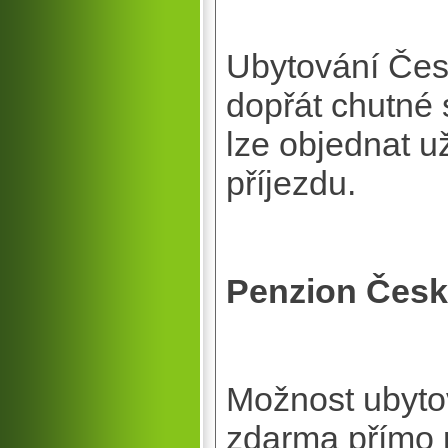
Ubytování Čes
dopřát chutné 
lze objednat u
příjezdu.
Penzion České
Možnost ubyto
zdarma přímo 