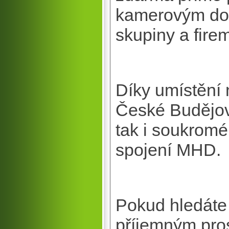
kamerovým doh
skupiny a fire
Díky umístění 
České Budějov
tak i soukromé
spojení MHD.
Pokud hledáte 
příjemným pro