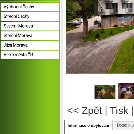
Východní Čechy
Střední Čechy
Severní Morava
Střední Morava
Jižní Morava
Velká města ČR
<< Zpět
|
Tisk
Dotaz k u
Informace o ubytování