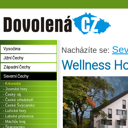
Sev
Nacházíte se:
Vysočina
Jižní Čechy
Wellness Hot
Západní Čechy
Severní Čechy
- Krkonoše
- Jizerské hory
- Český ráj
- České středohoří
- České Švýcarsko
- Lužické hory
- Labské pískovce
- Máchův kraj
- Šluknovsko