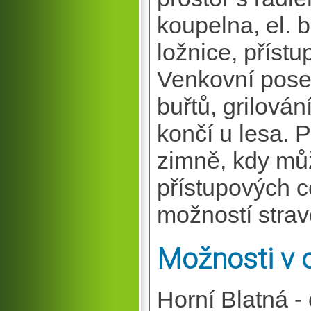
koupelna, el. 
ložnice, příst
Venkovní pose
buřtů, grilová
končí u lesa. 
zimně, kdy mů
přístupových c
možností strav
Možnosti v o
Horní Blatná - 