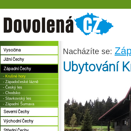
Záp
Nacházíte se:
Vysočina
Jižní Čechy
Ubytování K
Západní Čechy
- Krušné hory
- Západočeské lázně
- Český les
- Chodsko
- Slavkovský les
- Západní Šumava
Severní Čechy
Východní Čechy
Střední Čechy