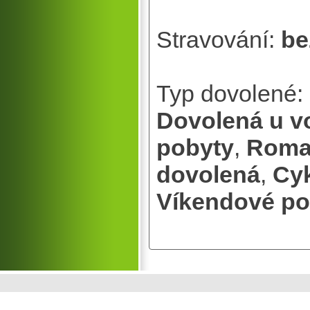
Stravování:
be
Typ dovolené:
Dovolená u v
pobyty
,
Roma
dovolená
,
Cyk
Víkendové po