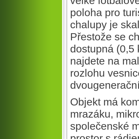
velké fotbalové
poloha pro tur
chalupy je skal
Přestože se ch
dostupná (0,5 
najdete na mal
rozlohu vesnic
dvougenerační
Objekt má kom
mrazáku, mikro
společenské mí
prostor s rádi